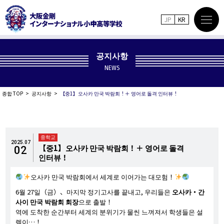
JP
KR
공지사항
NEWS
종합 TOP
공지사항
【중1】오사카 만국 박람회！＋ 영어로 돌격 인터뷰！
중학교
2025.07
【중1】오사카 만국 박람회！＋ 영어로 돌격
02
인터뷰！
오사카 만국 박람회에서 세계로 이어가는 대모험！
6월 27일（금）、마지막 정기고사를 끝내고, 우리들은
오사카・간
사이 만국 박람회 회장
으로 출발！
역에 도착한 순간부터 세계의 분위기가 물씬 느껴져서 학생들은 설
렘이…！