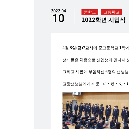
2022.04
중학교
고등학교
10
2022학년 시업식
4월 8일(금)2교시에 중고등학교 1학
선배들은 처음으로 신입생과 만나서 
그리고 새롭게 부임하신 6명의 선생
교장선생님에게 배운 “か・き・く・け・こ