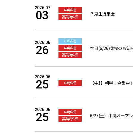
2026.07
中学校
03
７月生徒集会
高等学校
小学校
2026.06
26
中学校
本日(6/26)休校のお知
高等学校
2026.06
25
中学校
【中1】朝学！全集中
2026.06
中学校
25
6/27(土）中高オー
高等学校