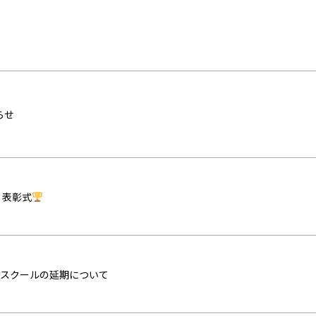
らせ
！表彰式
プンスクールの延期について