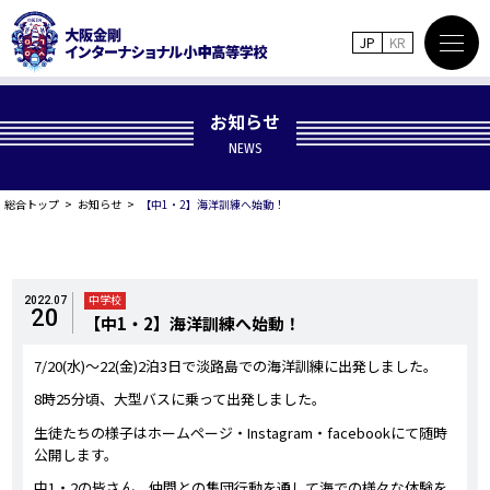
JP
KR
お知らせ
NEWS
総合トップ
お知らせ
【中1・2】海洋訓練へ始動！
中学校
2022.07
20
【中1・2】海洋訓練へ始動！
7/20(水)～22(金)2泊3日で淡路島での海洋訓練に出発しました。
8時25分頃、大型バスに乗って出発しました。
生徒たちの様子はホームページ・Instagram・facebookにて随時
公開します。
中1・2の皆さん、仲間との集団行動を通して海での様々な体験を