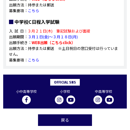
出願方法：持参または郵送
募集要項：
こちら
中学校C日程入学試験
入 試 日：
３月２１日(木
) 筆記試験および面接
出願期間：
３月１日(金)～３月１８日(月)
出願手続き：
WEB出願（こちらclick）
出願方法：持参または郵送 ※土日祝日の窓口受付は行っていま
せん。
募集要項：
こちら
OFFICIAL SNS
小中高等学校
小学校
中高等学校
戻る