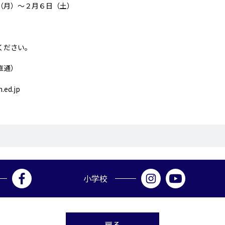
（月）～２月６日（土）
ください。
直通）
ed.jp
小学校
戻る