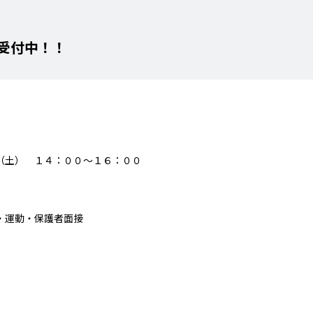
受付中！！
（土） １４：００～１６：００
・運動・保護者面接