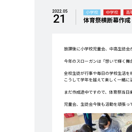
2022.05
小学校
中学校
高
21
体育祭横断幕作成
放課後に小学校児童会、中高生徒会
今年のスローガンは「想いで輝く舞台〈
全校生徒が行事や毎日の学校生活を
こうして学年を越えて楽しく一緒に活
まだ作成途中ですので、体育祭当日
児童会、生徒会今後も活動を頑張っ