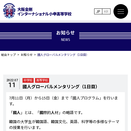
JP
KR
お知らせ
NEWS
総合トップ
お知らせ
國人グローバルメンタリング（1日目）
中学校
高等学校
2022.07
11
國人グローバルメンタリング（1日目）
7月11日（月）から15日（金）まで「國人プログラム」を行いま
す。
「
國人
」とは、「
國
際的
人
材」の略語です。
韓国の大学生が韓国語、韓国文化、英語、科学等の多様なテーマ
の授業を行います。