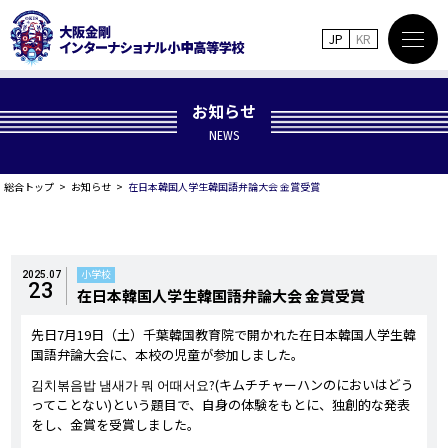
JP
KR
お知らせ
NEWS
総合トップ
お知らせ
在日本韓国人学生韓国語弁論大会 金賞受賞
小学校
2025.07
23
在日本韓国人学生韓国語弁論大会 金賞受賞
先日7月19日（土）千葉韓国教育院で開かれた在日本韓国人学生韓
国語弁論大会に、本校の児童が参加しました。
김치볶음밥 냄새가 뭐 어때서요?(キムチチャーハンのにおいはどう
ってことない)という題目で、自身の体験をもとに、独創的な発表
をし、金賞を受賞しました。