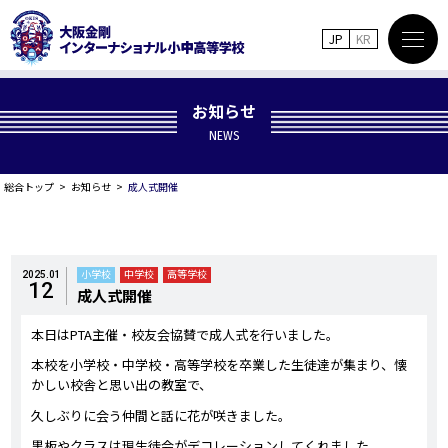
JP
KR
お知らせ
NEWS
総合トップ
お知らせ
成人式開催
小学校
中学校
高等学校
2025.01
12
成人式開催
本日はPTA主催・校友会協賛で成人式を行いました。
本校を小学校・中学校・高等学校を卒業した生徒達が集まり、懐
かしい校舎と思い出の教室で、
久しぶりに会う仲間と話に花が咲きました。
黒板やクラスは現生徒会がデコレーションしてくれました。