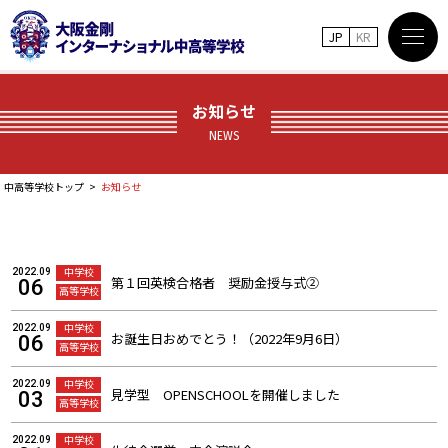
JP
KR
お知らせ
NEWS
中高等学校トップ
お知らせ
中学校
2022.09
第１回英検合格者 奨励金授与式②
06
高等学校
中学校
2022.09
お誕生日おめでとう！（2022年9月6日）
06
高等学校
中学校
2022.09
見学型 OPENSCHOOLを開催しました
03
高等学校
中学校
2022.09