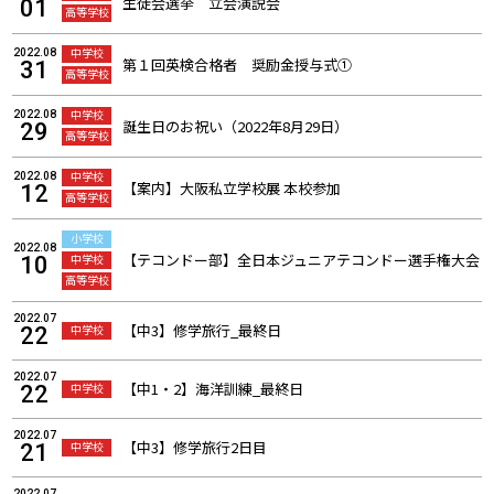
生徒会選挙 立会演説会
01
高等学校
中学校
2022.08
第１回英検合格者 奨励金授与式①
31
高等学校
中学校
2022.08
誕生日のお祝い（2022年8月29日）
29
高等学校
中学校
2022.08
【案内】大阪私立学校展 本校参加
12
高等学校
小学校
2022.08
【テコンドー部】全日本ジュニアテコンドー選手権大会
中学校
10
高等学校
2022.07
【中3】修学旅行_最終日
中学校
22
2022.07
【中1・2】海洋訓練_最終日
中学校
22
2022.07
【中3】修学旅行2日目
中学校
21
2022.07