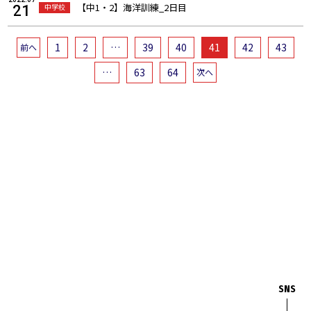
【中1・2】海洋訓練_2日目
中学校
21
1
2
…
39
40
41
42
43
前へ
…
63
64
次へ
SNS