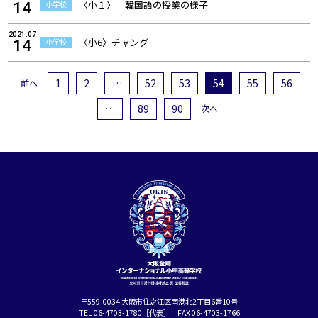
〈小１〉 韓国語の授業の様子
小学校
14
2021.07
〈小6〉チャング
小学校
14
1
2
…
52
53
54
55
56
前へ
…
89
90
次へ
〒559-0034 大阪市住之江区南港北2丁目6番10号
TEL 06-4703-1780［代表］ FAX 06-4703-1766