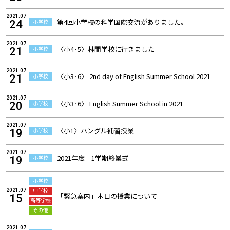
2021.07
第4回小学校の科学国際交流がありました。
小学校
24
2021.07
〈小4･5〉林間学校に行きました
小学校
21
2021.07
〈小3·6〉 2nd day of English Summer School 2021
小学校
21
2021.07
〈小3·6〉 English Summer School in 2021
小学校
20
2021.07
〈小1〉ハングル補習授業
小学校
19
2021.07
2021年度 1学期終業式
小学校
19
小学校
中学校
2021.07
「緊急案内」本日の授業について
15
高等学校
その他
2021.07