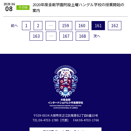
2020年度金剛学園附設土曜ハングル学校の授業開始の
2020.06
その他
08
案内
1
2
…
159
160
161
162
前へ
163
…
167
168
次へ
〒559-0034 大阪市住之江区南港北2丁目6番10号
TEL 06-4703-1780［代表］ FAX 06-4703-1766