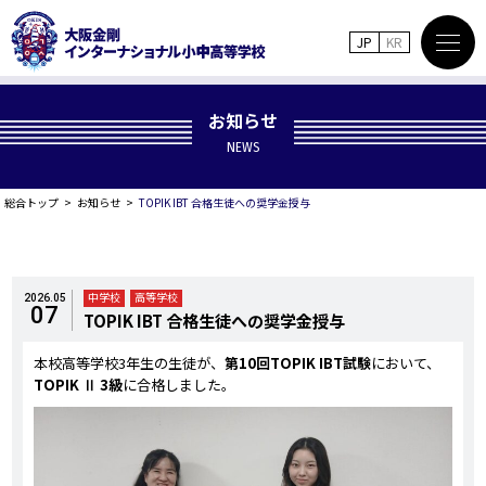
JP
KR
お知らせ
NEWS
総合トップ
お知らせ
TOPIK IBT 合格生徒への奨学金授与
中学校
高等学校
2026.05
07
TOPIK IBT 合格生徒への奨学金授与
本校高等学校3年生の生徒が、
第10回TOPIK IBT試験
において、
TOPIK Ⅱ 3級
に合格しました。