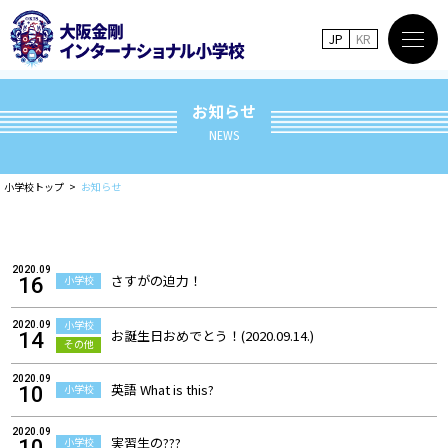
JP
KR
お知らせ
NEWS
小学校トップ
お知らせ
2020.09
さすがの迫力！
小学校
16
小学校
2020.09
お誕生日おめでとう！(2020.09.14.)
14
その他
2020.09
英語 What is this?
小学校
10
2020.09
実習生の???
小学校
10