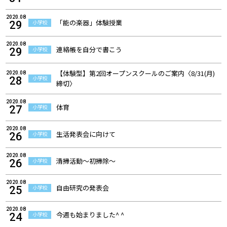
2020.08
「能の楽器」体験授業
小学校
29
2020.08
連絡帳を自分で書こう
小学校
29
【体験型】第2回オープンスクールのご案内〈8/31(月)
2020.08
小学校
28
締切〉
2020.08
体育
小学校
27
2020.08
生活発表会に向けて
小学校
26
2020.08
清掃活動～初掃除～
小学校
26
2020.08
自由研究の発表会
小学校
25
2020.08
今週も始まりました^ ^
小学校
24