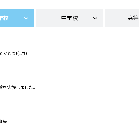
学校
中学校
高等
でとう!(1月)
験を実施しました。
訓練