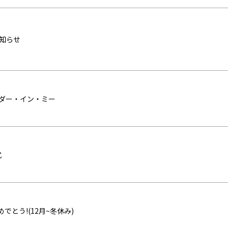
お知らせ
ーダー・イン・ミー
式
とう!(12月~冬休み)